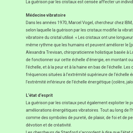
La guérison par les cristaux est censée affecter un individu
Médecine vibratoire
Dans les années 1970, Marcel Vogel, chercheur chez IBM, 
selon laquelle la guérison par les cristaux modifie la vibr
vibratoire du cristal utilisé. « Les cristaux ont une longueu
même rythme que les humains et peuvent améliorer le [pro
Alexandra Trevisan, chiropraticienne holistique basée à L
de fonctionner sur cette échelle d’énergie, en montant o
l’échelle, et à la peur et à la haine en bas de l’échelle. 
fréquences situées à l’extrémité supérieure de l’échelle é
l’extrémité inférieure de l’échelle énergétique (colère, jal
L’état d’esprit
La guérison par les cristaux peut également exploiter le p
améliorations énergétiques vibratoires. Tout au long de l’hi
comme des symboles de pureté, de plaisir, de foi et de perf
dévotion et de créativité.
Les chercheurs de Stanford s’accordent à dire que l’état d’