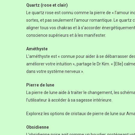
Quartz (rose et clair)
Le quartz rose est connu comme la pierre de « l’amour incon
sortes, et pas seulement l’amour romantique. Le quartz cla
aligner tous vos chakras et à s’accorder énergétiquement a
conscience supérieurs et à les manifester.
Améthyste
L’améthyste est « connue pour aider à se débarrasser d
améliorer votre intuition », partage le Dr Kim. « [Elle] ca
dans votre système nerveux ».
Pierre de lune
La pierre de lune aide à traiter le changement, les schémas 
l’utilisateur à accéder à sa sagesse intérieure.
Explorez les options de cristaux de pierre de lune sur Am
Obsidienne
L’obsidienne noire agit comme un bouclier, protégeant vot