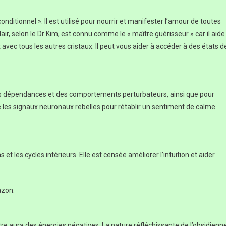
ditionnel ». Il est utilisé pour nourrir et manifester l’amour de toutes
ir, selon le Dr Kim, est connu comme le « maître guérisseur » car il aide
vec tous les autres cristaux. Il peut vous aider à accéder à des états d
es dépendances et des comportements perturbateurs, ainsi que pour
lme les signaux neuronaux rebelles pour rétablir un sentiment de calme
et les cycles intérieurs. Elle est censée améliorer l’intuition et aider
azon.
re aura des énergies négatives. La nature réfléchissante de l’obsidienn