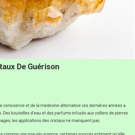
staux De Guérison
ne conscience et de la médecine alternative ces dernières années a
ux. Des bouteilles d’eau et des parfums infusés aux colliers de pierres
sages, les applications des cristaux ne manquent pas.
érée comme une pseudo-science, certaines sources estiment qu’elle