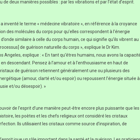
 de deux manières possibles : par les vibrations et par l’état d’esprit.
a inventé le terme « médecine vibratoire », en référence à la croyance
ation des molécules du corps pour qu’elles correspondent à l’énergie
r d’onde similaire à celle du corps humain, ce qui signifie qu’ils vibrent au
cessus] de guérison naturelle du corps », explique le Dr Kim.
os Angeles, explique : « En tant qu’êtres humains, nous avons la capacit
u en descendant. Pensez à l’amour et à l’enthousiasme en haut de
Les cristaux de guérison retiennent généralement une ou plusieurs des
nergétique (amour, clarté et/ou espoir) ou repoussent l’énergie située à
ousie et/ou désespoir). »
ouvoir de l’esprit d’une manière peut-être encore plus puissante que les
stoire, les poètes et les chefs religieux ont considéré les cristaux
ection. Ils utilisaient les cristaux comme source d’inspiration, de
esprit joue un rôle important dans la santé et la guérison. Les praticien