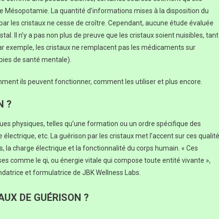
 de Mésopotamie. La quantité d’informations mises à la disposition du
par les cristaux ne cesse de croître. Cependant, aucune étude évaluée
stal. Il n’y a pas non plus de preuve que les cristaux soient nuisibles, tant
(Par exemple, les cristaux ne remplacent pas les médicaments sur
apies de santé mentale).
mment ils peuvent fonctionner, comment les utiliser et plus encore.
N ?
ques physiques, telles qu’une formation ou un ordre spécifique des
 électrique, etc. La guérison par les cristaux met l’accent sur ces qualit
s, la charge électrique et la fonctionnalité du corps humain. « Ces
s comme le qi, ou énergie vitale qui compose toute entité vivante »,
ndatrice et formulatrice de JBK Wellness Labs.
UX DE GUÉRISON ?