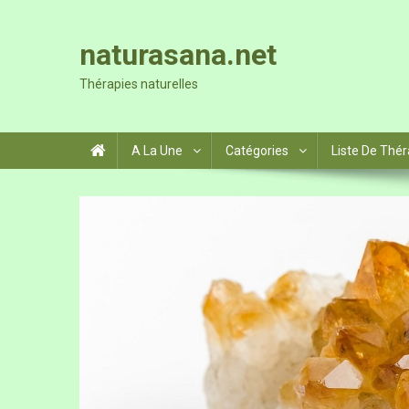
Skip
to
naturasana.net
content
Thérapies naturelles
A La Une
Catégories
Liste De Thér