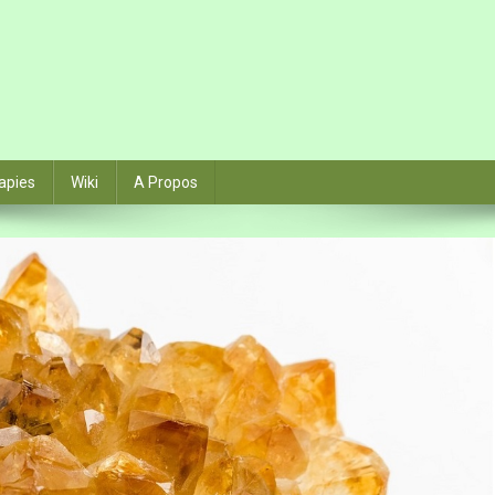
apies
Wiki
A Propos