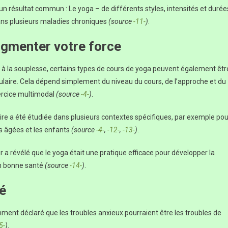
n résultat commun : Le yoga – de différents styles, intensités et durée
ans plusieurs maladies chroniques
(source
-11-
)
.
ugmenter votre force
t à la souplesse, certains types de cours de yoga peuvent également êtr
ire. Cela dépend simplement du niveau du cours, de l’approche et du
ercice multimodal
(source
-4-
)
.
re a été étudiée dans plusieurs contextes spécifiques, par exemple pou
es âgées et les enfants
(source
-4-
,
-12-
,
-13-
)
.
 a révélé que le yoga était une pratique efficace pour développer la
en bonne santé
(source
-14-
)
.
té
ent déclaré que les troubles anxieux pourraient être les troubles de
5-
)
.