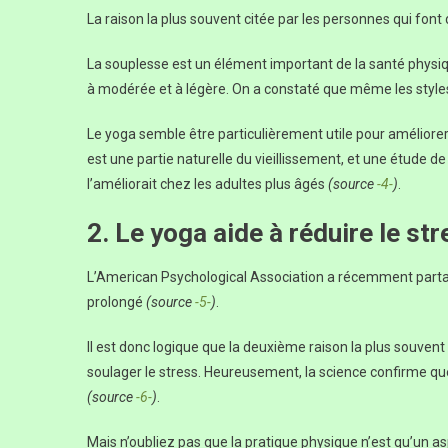
La raison la plus souvent citée par les personnes qui font d
La souplesse est un élément important de la santé physique
à modérée et à légère. On a constaté que même les style
Le yoga semble être particulièrement utile pour améliorer
est une partie naturelle du vieillissement, et une étude de
l’améliorait chez les adultes plus âgés
(source
-4-
)
.
2. Le yoga aide à réduire le st
L’American Psychological Association a récemment parta
prolongé
(source
-5-
)
.
Il est donc logique que la deuxième raison la plus souvent 
soulager le stress. Heureusement, la science confirme que l
(source
-6-
)
.
Mais n’oubliez pas que la pratique physique n’est qu’un aspe