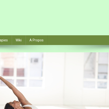
apies
Wiki
A Propos