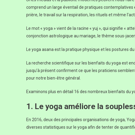
comprend un large éventail de pratiques contemplatives et a
prière, le travail sur la respiration, les rituels et même l’a
Le mot « yoga » vient de la racine « yuj », qui signifie « at
conjonction astrologique au mariage, le thème sous-jacen
Le yoga asana est la pratique physique et les postures du
La recherche scientifique sur les bienfaits du yoga est en
jusqu’à présent confirment ce que les praticiens semblent
pour notre bien-être général.
Examinons plus en détail 16 des nombreux bienfaits du y
1. Le yoga améliore la souples
En 2016, deux des principales organisations de yoga, Yo
diverses statistiques sur le yoga afin de tenter de quantif