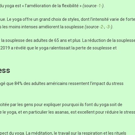
u yoga est « l’amélioration de la flexibilité »
(source
-1-
)
.
. Le yoga offre un grand choix de styles, dont l’intensité varie de fort
s les moins intenses améliorent la souplesse
(source
-2-
,
-3-
)
.
 la souplesse des adultes de 65 ans et plus. La réduction de la soupless
 2019 a révélé que le yoga ralentissait la perte de souplesse et
ress
gé que 84% des adultes américains ressentent l’impact du stress
citée par les gens pour expliquer pourquoi ils font du yoga soit de
e yoga, et en particulier les asanas, est excellent pour réduire le stres
ct du yoga. La méditation, le travail sur la respiration et les rituels