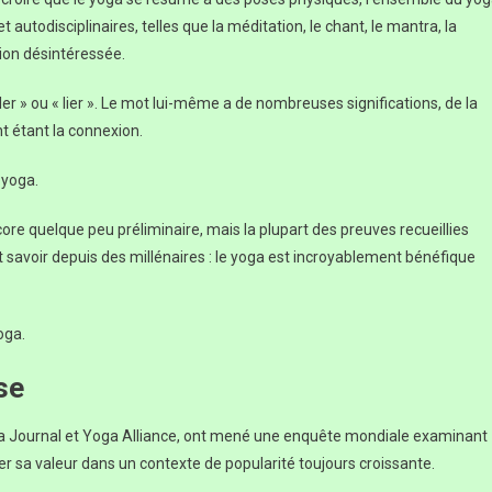
utodisciplinaires, telles que la méditation, le chant, le mantra, la
ction désintéressée.
teler » ou « lier ». Le mot lui-même a de nombreuses significations, de la
t étant la connexion.
 yoga.
core quelque peu préliminaire, mais la plupart des preuves recueillies
 savoir depuis des millénaires : le yoga est incroyablement bénéfique
oga.
se
ga Journal et Yoga Alliance, ont mené une enquête mondiale examinant
ier sa valeur dans un contexte de popularité toujours croissante.