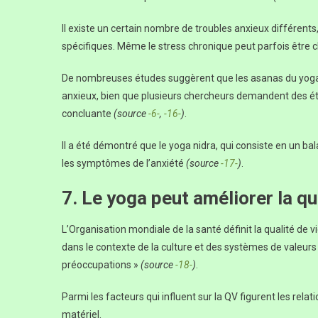
Il existe un certain nombre de troubles anxieux différents, 
spécifiques. Même le stress chronique peut parfois être c
De nombreuses études suggèrent que les asanas du yoga p
anxieux, bien que plusieurs chercheurs demandent des é
concluante
(source
-6-
,
-16-
)
.
Il a été démontré que le yoga nidra, qui consiste en un b
les symptômes de l’anxiété
(source
-17-
)
.
7. Le yoga peut améliorer la qu
L’Organisation mondiale de la santé définit la qualité de v
dans le contexte de la culture et des systèmes de valeurs d
préoccupations »
(source
-18-
)
.
Parmi les facteurs qui influent sur la QV figurent les relatio
matériel.