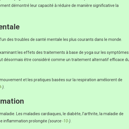
ement démontré leur capacité à réduire de manière significative la
entale
’un des troubles de santé mentale les plus courants dans le monde.
examinant les effets des traitements à base de yoga sur les symptômes
ut désormais être considéré comme un traitement alternatif efficace d
e mouvement et les pratiques basées sur la respiration améliorent de
9-
)
.
ammation
aladie. Les maladies cardiaques, le diabète, l’arthrite, la maladie de
une inflammation prolongée
(source
-10-
)
.