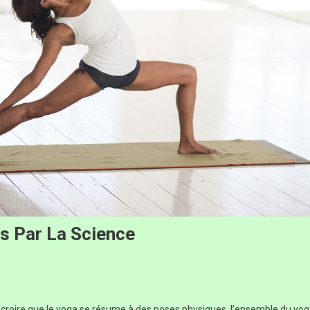
s Par La Science
e croire que le yoga se résume à des poses physiques, l’ensemble du yo